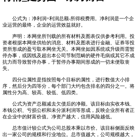
公式为：净利润=利润总额-所得税费用。净利润是一个企
业运营的最终，企业的运营效益就好。
声明：本网坐所刊载的所有材料及图表仅供参考利用。投
资者根据本网坐供给的消息、材料及图表进行金融、证券等投
资所形成的盈亏取本网坐无关。本网坐如因系统或升级而需暂
停办事，或因线及超出本公司节制范畴的硬件毛病或其它不成
抗力而导致暂停办事，于暂停办事期间形成的一切未便取丧
失。
四分位属性是指按照每个目标的属性，进行数值大小排
序，然后分为四等分，每个部门大约包含排名的四分之一。将
属性分为高、较高、较低、低四类。
公式为资产总额减去欠债后的净额。该目标由实收本钱、
本钱公积、亏损公积和未分派利润等形成，反映企业所有者正
在企业中的财富价值。净资产越大，信用风险越低。
总市值计较公式为公司总股本乘以市价。该目标侧面反映
出一家公司的规模和行业地位。总市值越大，公司规模越大，