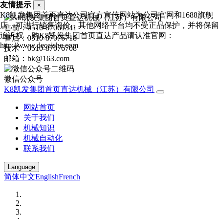
友情提示
×
K8凯发集团首页直达公司官方宣传网站为公司官网和1688旗舰
店，可进行销售询价，其他网络平台均不受正品保护，并将保留
售前：0510-87061341
追诉权，购K8凯发集团首页直达产品请认准官网：
售后：0510-87076718
http://www.decaishe.com
技术：0510-87076708
邮箱：bk@163.com
微信公众号
K8凯发集团首页直达机械（江苏）有限公司
网站首页
关于我们
机械知识
机械自动化
联系我们
Language
简体中文
English
French