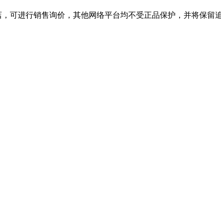
舰店，可进行销售询价，其他网络平台均不受正品保护，并将保留