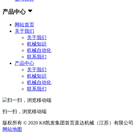
产品中心
网站首页
关于我们
关于我们
机械知识
机械自动化
联系我们
产品中心
关于我们
机械知识
机械自动化
联系我们
扫一扫，浏览移动端
版权所有 © 2020 K8凯发集团首页直达机械（江苏）有限公司
网站地图