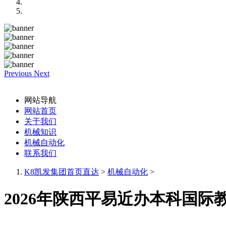
Previous
Next
网站导航
网站首页
关于我们
机械知识
机械自动化
联系我们
K8凯发集团首页直达
>
机械自动化
>
2026年陕西平易近办本科国际