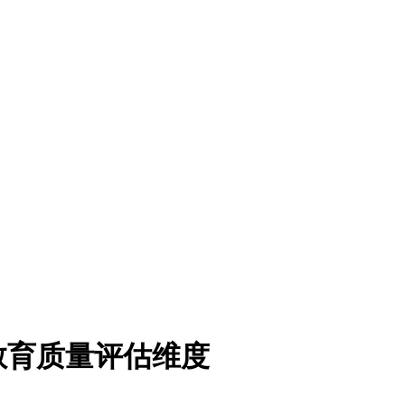
教育质量评估维度