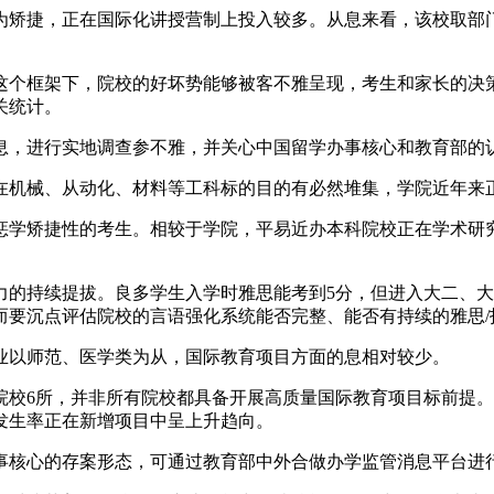
捷，正在国际化讲授营制上投入较多。从息来看，该校取部门海
个框架下，院校的好坏势能够被客不雅呈现，考生和家长的决策
关统计。
，进行实地调查参不雅，并关心中国留学办事核心和教育部的认
机械、从动化、材料等工科标的目的有必然堆集，学院近年来
学矫捷性的考生。相较于学院，平易近办本科院校正在学术研究
持续提拔。良多学生入学时雅思能考到5分，但进入大二、大
而要沉点评估院校的言语强化系统能否完整、能否有持续的雅思/
以师范、医学类为从，国际教育项目方面的息相对较少。
校6所，并非所有院校都具备开展高质量国际教育项目标前提。
发生率正在新增项目中呈上升趋向。
核心的存案形态，可通过教育部中外合做办学监管消息平台进