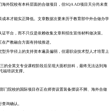
外院校有本科层面的合做项目，但SQA AD项目天分尚未查
成本才能实正降低。文章数据次要来历于教育部中外合做办学
证平台，而不只仅是依赖收集文章和招生宣传材料做决策。
正在产教融合方面有持续推进。
型升学径上的支持资本遍及偏弱，但退职业技术型人才培育上
三的全英文专业课程阶段后呈现大面积挂科，最终无法达到海
托福培训支撑。
部门院校的国际项目存正在师资设置装备摆设不脚、海外合做
行查询确认。