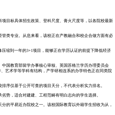
项目标具体招生政策、登科尺度、膏火尺度等，以各院校最新
管类专业。从息来看，该校正在产教融合和校企合做方面有必
修压缩到一年的3+1项目，能够正在学历认证的前提下降低经济
中国教育部留学办事核心审核、英国苏格兰学历办理委员会
文学、艺术学等学科有结构，产学研相连系的办学特色正在同类院
排序仅基于公开可查的项目天分，不代表分析实力排名。
劣势，适合对建建、工程范畴有明白志向的学生选择。
分的平易近办院校之一。该校国际教育以外籍学生招收为从，