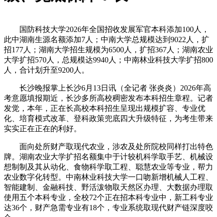
国防科技大学2026年全国招收发展军官本科添加100人，
此中湖南生源名额添加7人；中南大学总规模达到9022人，扩
招177人；湖南大学招生规模为6500人，扩招367人；湖南农业
大学扩招570人，总规模达9940人；中南林业科技大学扩招800
人，合计划升至9200人。
长沙晚报掌上长沙6月13日讯（全记者 张炎炎）2026年高
考意愿填报期近，长沙多所高校稠密发布本科招生章程。记者
发觉，本年，正在长高校本科招生呈现出规模扩容、专业优
化、培育模式改革、登科政策兜底四大升级特征，为考生带来
实实正在正在的利好。
面向处所财产取现代农业，涉农及处所院校同样打出特色
牌。湖南农业大学扩招名额集中于计较机科学取手艺、机械设
想制制及其从动化、食物科学取工程、聪慧农业等专业，帮力
农业数字化转型。中南林业科技大学一口吻新增机械人工程、
智能建制、金融科技、野活泼物取天然区办理、大数据办理取
使用五个本科专业，全校72个正在招本科专业中，新工科专业
达36个，财产急需专业有18个，专业系统取现代财产链深度咬