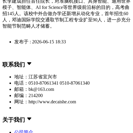
长李建成担任首任院长，对准脑机接口、具身智能、通用世界
模子、智能体、AI for Science等世界级前沿标的目的，高考曲
招145人。该校中外合做办学还新增从动化专业，首年招生60
人，邓迪国际学院交通取节制工程专业扩至90人，进一步充分
智能节制范畴人才储蓄。
发布于 : 2026-06-15 18:33
联系我们
地址：江苏省宜兴市
电话：0510-87061341 0510-87061340
邮箱：bk@163.com
邮编：214200
网址：http://www.decaishe.com
关于我们
公司简介