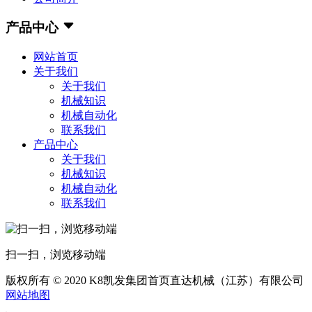
产品中心
网站首页
关于我们
关于我们
机械知识
机械自动化
联系我们
产品中心
关于我们
机械知识
机械自动化
联系我们
扫一扫，浏览移动端
版权所有 © 2020 K8凯发集团首页直达机械（江苏）有限公司
网站地图