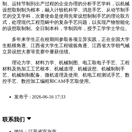
制、运转节制到出产过程的企业办理的分析手艺学科，以机械
设想取制制为根本，融入计较机科学、消息手艺、从动节制手
艺的交叉学科，次要使命是使用先辈设想制制手艺的理论取方
式，处理现代工程范畴中的复杂手艺问题，以实现产物智能化
的设想取制制。全日制本科，学制四年，授予工学学士学位。
多年来学生正在校期间参取各项立异实践，正在全国大学
生航模角逐、江西省大学生工程锻炼角逐、江西省大学朝气械
立异设想大赛等竞赛中屡获佳绩。
理论力学、材料力学、机械制图、电工取电子手艺、工程
材料及热加工工艺根本、机械道理、机械设想、机械制制手
艺、机械制制配备、微机道理及使用、机电工程测试手艺、数
控手艺、数控加工编程和CAM手艺取使用。
发布于 : 2026-06-16 17:33
联系我们
地址：江苏省宜兴市