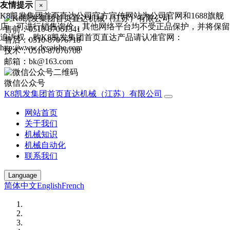
友情提示
×
K8凯发集团首页直达公司官方宣传网站为公司官网和1688旗舰
店，可进行销售询价，其他网络平台均不受正品保护，并将保留
售前：0510-87061341
追诉权，购K8凯发集团首页直达产品请认准官网：
售后：0510-87076718
http://www.decaishe.com
技术：0510-87076708
邮箱：bk@163.com
微信公众号
K8凯发集团首页直达机械（江苏）有限公司
网站首页
关于我们
机械知识
机械自动化
联系我们
Language
简体中文
English
French