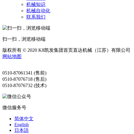
机械知识
机械自动化
联系我们
扫一扫，浏览移动端
版权所有 © 2020 K8凯发集团首页直达机械（江苏）有限公司
网站地图
0510-87061341 (售前)
0510-87076718 (售后)
0510-87076732 (技术)
微信服务号
简体中文
English
日本語