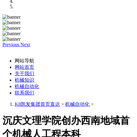
Previous
Next
网站导航
网站首页
关于我们
机械知识
机械自动化
联系我们
K8凯发集团首页直达
>
机械自动化
>
沉庆文理学院创办西南地域首
个机械人工程本科