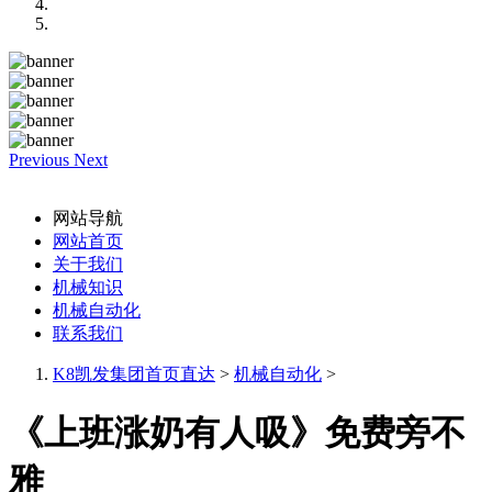
Previous
Next
网站导航
网站首页
关于我们
机械知识
机械自动化
联系我们
K8凯发集团首页直达
>
机械自动化
>
《上班涨奶有人吸》免费旁不
雅