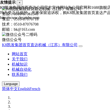
友情提示
×
K8凯发集团首页直达公司官方宣传网站为公司官网和1688旗
均不受正品保护，并将保留追诉权，购K8凯发集团首页直达产
售前：0510-87061341
http://www.decaishe.com
售后：0510-87076718
技术：0510-87076708
邮箱：bk@163.com
微信公众号
K8凯发集团首页直达机械（江苏）有限公司
网站首页
关于我们
机械知识
机械自动化
联系我们
Language
简体中文
English
French