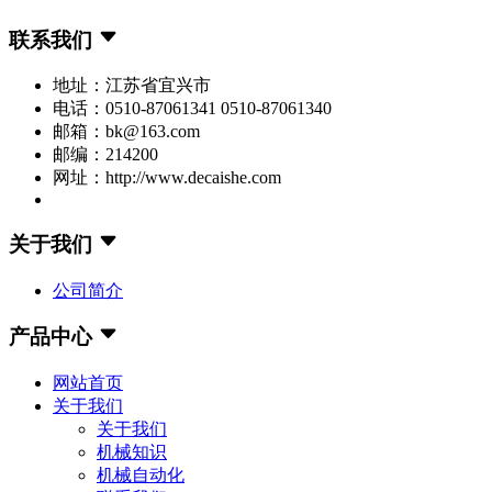
联系我们
地址：江苏省宜兴市
电话：0510-87061341 0510-87061340
邮箱：bk@163.com
邮编：214200
网址：http://www.decaishe.com
关于我们
公司简介
产品中心
网站首页
关于我们
关于我们
机械知识
机械自动化