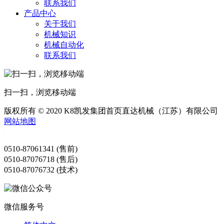
联系我们
产品中心
关于我们
机械知识
机械自动化
联系我们
扫一扫，浏览移动端
版权所有 © 2020 K8凯发集团首页直达机械（江苏）有限公司
网站地图
0510-87061341 (售前)
0510-87076718 (售后)
0510-87076732 (技术)
微信服务号