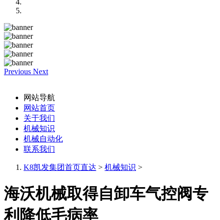
Previous
Next
网站导航
网站首页
关于我们
机械知识
机械自动化
联系我们
K8凯发集团首页直达
>
机械知识
>
海沃机械取得自卸车气控阀专
利降低毛病率