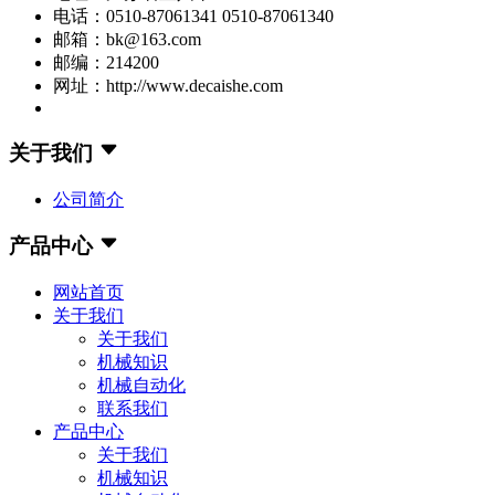
电话：0510-87061341 0510-87061340
邮箱：bk@163.com
邮编：214200
网址：http://www.decaishe.com
关于我们
公司简介
产品中心
网站首页
关于我们
关于我们
机械知识
机械自动化
联系我们
产品中心
关于我们
机械知识