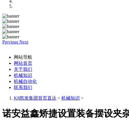
Previous
Next
网站导航
网站首页
关于我们
机械知识
机械自动化
联系我们
K8凯发集团首页直达
>
机械知识
>
诺安益鑫矫捷设置装备摆设夹杂