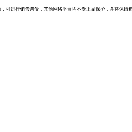
舰店，可进行销售询价，其他网络平台均不受正品保护，并将保留