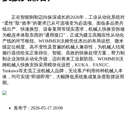
正在智能制制迈向纵深成长的2026年，工业从动化系统对
“柔性”取“效率”的要求已从可选项变为必选项。面临多品类共
线出产、快速换型、设备复用等现实需求，机械人快换安拆做
为毗连本体取东西的“通用接口”，正成为建立高顺应性从动化
产线的环节枢纽。WOMMER沃姆凭仗杰出的布局设想、微米
级定位精度、高不变性及普遍的机械人兼容性，为机械人结尾
施行器供给实正靠得住、智能、高效的快换处理方案，帮力制
制企业加快从动化升级，迈向将来工业新阶段。WOMMER沃
姆机械人快换安拆采用模块化设想，KUKA、FANUC、
Yaskawa等支流工业机械人品牌，无论客户利用何种机械人本
体，均可实现“即插即用”，大幅降低系统集成复杂度取摆设周
期。
发布于 : 2026-05-17 20:06