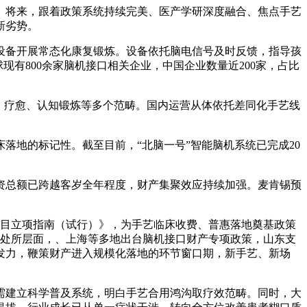
将来，跟着政策系统持续完美、医产学研深度融合、焦点手艺
新劣势。
备开展常态化康复锻炼。设备依托脑电信号及时反馈，指导孩
有800余家脑机接口相关企业，中国企业数量近200家，占比
、疗愈、认知锻炼等多个范畴。国内运营从体依托差同化手艺线
地的标记性。截至目前，“北脑一号”智能脑机系统已完成20
融资总额已跨越客岁全年程度，财产集聚效应持续加强。麦肯锡预
项目立项指南（试行）》，为手艺临床收费、普惠落地奠基政策
在处所层面，、上海等多地出台脑机接口财产专项政策，山东支
发力，鞭策财产进入规模化落地的环节窗口期，新手艺、新场
建立科学普及系统，明白手艺合用鸿沟取疗效范畴。同时，大