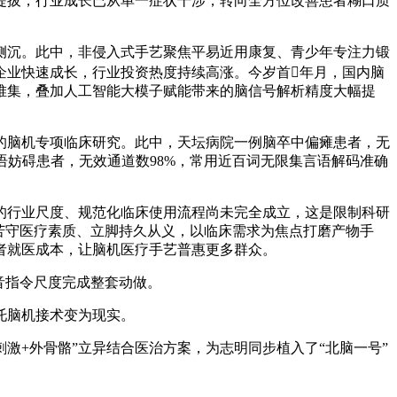
提拔，行业成长已从单一症状干涉，转向全方位改善患者糊口质
沉。此中，非侵入式手艺聚焦平易近用康复、青少年专注力锻
企业快速成长，行业投资热度持续高涨。今岁首年月，国内脑
堆集，叠加人工智能大模子赋能带来的脑信号解析精度大幅提
脑机专项临床研究。此中，天坛病院一例脑卒中偏瘫患者，无
语妨碍患者，无效通道数98%，常用近百词无限集言语解码准确
行业尺度、规范化临床使用流程尚未完全成立，这是限制科研
苦守医疗素质、立脚持久从义，以临床需求为焦点打磨产物手
者就医成本，让脑机医疗手艺普惠更多群众。
音指令尺度完成整套动做。
托脑机接术变为现实。
+外骨骼”立异结合医治方案，为志明同步植入了“北脑一号”