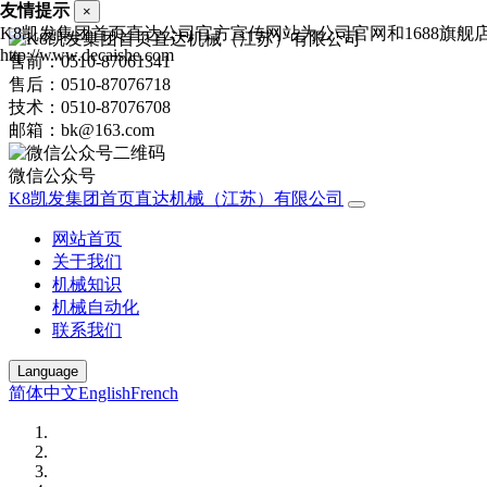
友情提示
×
K8凯发集团首页直达公司官方宣传网站为公司官网和1688旗
http://www.decaishe.com
售前：0510-87061341
售后：0510-87076718
技术：0510-87076708
邮箱：bk@163.com
微信公众号
K8凯发集团首页直达机械（江苏）有限公司
网站首页
关于我们
机械知识
机械自动化
联系我们
Language
简体中文
English
French