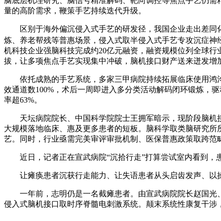
脑底层机理研究、脑信号精准解码、靶向调控等焦点手艺仍需
量的高阶需求，鞭策手艺持续迭代升级。
区别于海外偏沉侵入式手艺的研发径，我国企业走出差同化
炼、养老帮残等普惠场景，侵入式取半侵入式手艺专攻沉症神
机科技企业强脑科技完成约20亿元融资，融资规模位列全球
拔，让多项焦点手艺实现集中冲破，脑机接口财产送来迸发增
依托成熟的手艺系统，多家三甲病院持续拓展临床使用鸿沟
效通道数100%，术后一周即进入多分类活动解码闭环锻炼，
率超63%。
天坛病院院长、中国科学院院士王拥军暗示，现阶段脑机接
大规模落地临床、惠及更多患者的短板。脑科学取类脑研究所
艺。同时，行业亟需完美审评审批机制、医保普惠政策取跨范
近日，记者正在宣武病院“沉拾行走”打算尝试室内看到，患
让瘫痪患者沉获行走能力、让失语患者从头启齿发声、以操
一年前，志明仍是一名截瘫患者。由宣武病院院长赵国光、从
侵入式脑机接口取时序脊髓电刺激系统。颠末系统性康复干涉