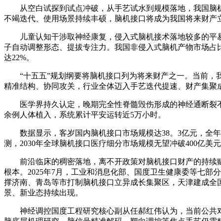
从空白试探到试点冲破，从手艺试水到规模落地，我国脑机
不竭迭代、使用场景持续丰硕，脑机接口将成为我国将来财产
儿童认知干涉取神经康复，侵入式脑机接术落地较多的平易
子自动调整形态、提拔专注力。我国非侵入式脑机产物市场占比
达22%。
“十五五”规划纲要将脑机接口列为将来财产之一。当前，我
精准结构、协同攻关，行业全体迈入手艺迭代提速、财产集聚
医学界持久认定，晚期完全性脊髓毁伤形成的神经通断裂不成
余例人体植入，系统累计平安运转近5万小时。
数据显示，客岁国内脑机接口市场规模达38。3亿元，全年完
测，2030年全球脑机接口医疗细分市场规模无望冲破400亿美
前沿临床的稠密落地，离不开政策对脑机接口财产的持续赋能
根本。2025年7月，工业和消息化部、国度卫生健康委等七
撑济南、青岛等市打制脑机接口立异成长集聚区，天津建成全
景、新业态持续出现。
神经调控国度工程研究核心副从任郝红伟认为，当前公共对