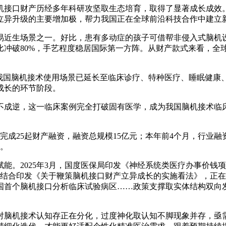
接口财产历经多年科研攻坚取生态培育，取得了显著成长成效。
立异升级的主要增加极，帮力我国正在全球前沿科技合作中建立
近生场景之一。好比，患有多动症的孩子可借帮非侵入式脑机设
冲破80%，手艺程度稳居国际第一方阵。从财产款式来看，全球现
国脑机接术使用场景已延长至临床诊疗、特种医疗、睡眠健康
成长的环节阶段。
逆，这一临床案例完全打破固有医学，成为我国脑机接术临床落
成25起财产融资，融资总规模15亿元；本年前4个月，行业
元。
。2025年3月，国度医保局印发《神经系统类医疗办事价钱
部分结合印发《关于鞭策脑机接口财产立异成长的实施看法》，正
国首个脑机接口分析临床试验病区……政策支撑取实体结构双向
脑机接术认知存正在分化，过度神化取认知不脚现象并存，亟需