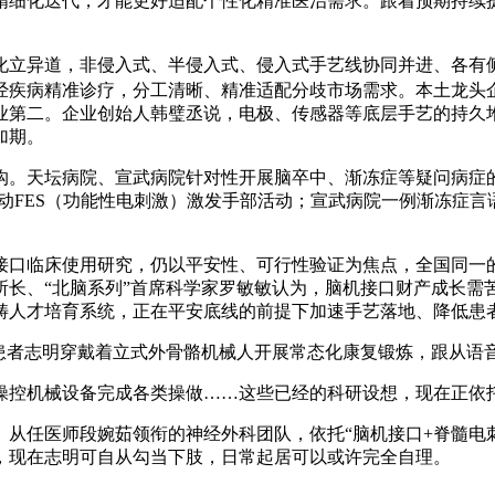
精细化迭代，才能更好适配个性化精准医治需求。跟着预期持续
立异道，非侵入式、半侵入式、侵入式手艺线协同并进、各有侧
经疾病精准诊疗，分工清晰、精准适配分歧市场需求。本土龙头
行业第二。企业创始人韩璧丞说，电极、传感器等底层手艺的持久
加期。
。天坛病院、宣武病院针对性开展脑卒中、渐冻症等疑问病症的
驱动FES（功能性电刺激）激发手部活动；宣武病院一例渐冻症言
口临床使用研究，仍以平安性、可行性验证为焦点，全国同一的
所长、“北脑系列”首席科学家罗敏敏认为，脑机接口财产成长需
畴人才培育系统，正在平安底线的前提下加速手艺落地、降低患
者志明穿戴着立式外骨骼机械人开展常态化康复锻炼，跟从语
控机械设备完成各类操做……这些已经的科研设想，现在正依
任医师段婉茹领衔的神经外科团队，依托“脑机接口+脊髓电刺激
，现在志明可自从勾当下肢，日常起居可以或许完全自理。