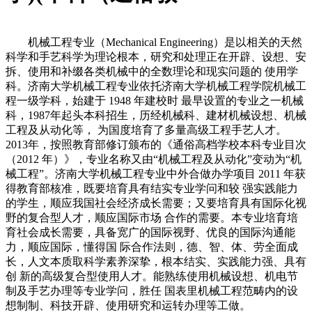
机械工程专业（Mechanical Engineering）是以相关的天然
科学和手艺科学为理论根本，研究和处理正在开辟、设想、安
拆、使用和补缀各类机械中的全数理论和现实问题的 使用学
科。济南大学机械工程专业依托济南大学机械工程学院机械工
程一级学科，始建于 1948 年建校时 最早设置的专业之一机械
科，1987年起头本科招生，历经机械科、建材机械设想、机械
工程及从动化等， 为国度培育了多量高级工程手艺人才。
2013年，按照教育部修订颁布的《通俗高档学校本科专业目次
（2012 年）》，专业名称又由“机械工程及从动化”变动为“机
械工程”。济南大学机械工程专业中外合做办学项目 2011 年获
得教育部核准，既要培育具有结实专业学问和较 强实践能力
的学生，顺应我国社会经济成长需要；又要培育具有国际化视
野的复合型人才，顺应国际市场 合作的需要。本专业培育培
育社会成长需要，具备宽广的国际视野、优良的国际沟通能
力，顺应国际，懂得国 际合作法则，德、智、体、劳全面成
长，人文本质取科学素养深挚，根本结实、实践能力强、具有
创 新的高级复合型使用人才。能熟练使用机械设想、机电节
制及手艺办理等专业学问，胜任 国表里机械工程范畴内的设
想制制、科技开辟、使用研究和运转办理等工做。