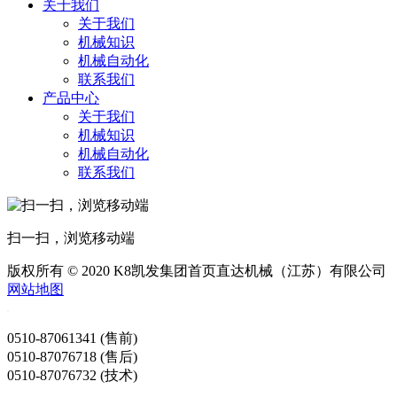
关于我们
关于我们
机械知识
机械自动化
联系我们
产品中心
关于我们
机械知识
机械自动化
联系我们
扫一扫，浏览移动端
版权所有 © 2020 K8凯发集团首页直达机械（江苏）有限公司
网站地图
0510-87061341 (售前)
0510-87076718 (售后)
0510-87076732 (技术)