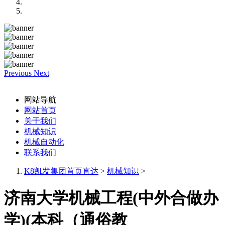
Previous
Next
网站导航
网站首页
关于我们
机械知识
机械自动化
联系我们
K8凯发集团首页直达
>
机械知识
>
济南大学机械工程(中外合做办
学)(本科（通俗教