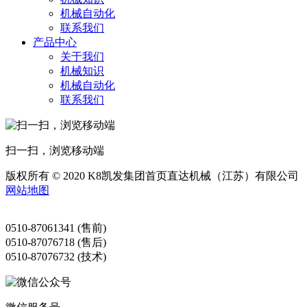
机械自动化
联系我们
产品中心
关于我们
机械知识
机械自动化
联系我们
扫一扫，浏览移动端
版权所有 © 2020 K8凯发集团首页直达机械（江苏）有限公司
网站地图
0510-87061341 (售前)
0510-87076718 (售后)
0510-87076732 (技术)