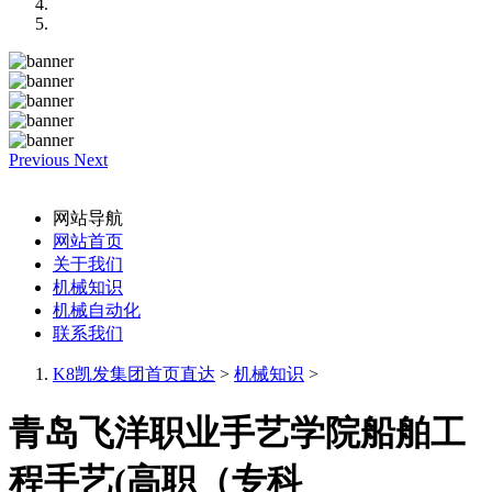
Previous
Next
网站导航
网站首页
关于我们
机械知识
机械自动化
联系我们
K8凯发集团首页直达
>
机械知识
>
青岛飞洋职业手艺学院船舶工
程手艺(高职（专科