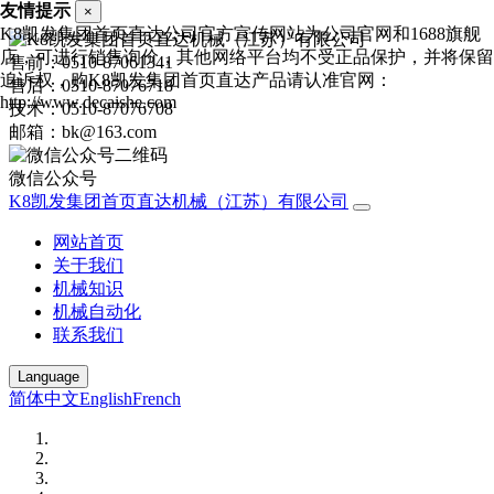
友情提示
×
K8凯发集团首页直达公司官方宣传网站为公司官网和1688旗舰
店，可进行销售询价，其他网络平台均不受正品保护，并将保留
售前：0510-87061341
追诉权，购K8凯发集团首页直达产品请认准官网：
售后：0510-87076718
http://www.decaishe.com
技术：0510-87076708
邮箱：bk@163.com
微信公众号
K8凯发集团首页直达机械（江苏）有限公司
网站首页
关于我们
机械知识
机械自动化
联系我们
Language
简体中文
English
French