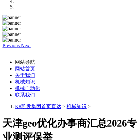
Previous
Next
网站导航
网站首页
关于我们
机械知识
机械自动化
联系我们
K8凯发集团首页直达
>
机械知识
>
天津geo优化办事商汇总2026专
业测评保举