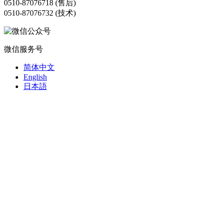
0510-87076718 (售后)
0510-87076732 (技术)
微信服务号
简体中文
English
日本語