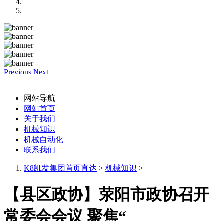
Previous
Next
网站导航
网站首页
关于我们
机械知识
机械自动化
联系我们
K8凯发集团首页直达
>
机械知识
>
【县区政协】荥阳市政协召开
常委会会议 聚焦“