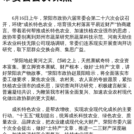
6月16日上午，荥阳市政协六届常委会第二十六次会议召
开，环绕“成长特色农业，培育强大村落富平易近财产”协商建
言。带着若何帮推成长特色农业、加速扶植农业强市的思虑，
政协常委别离到郑州市蔬菜研究所蔬菜科技示范、河南天助佳
禾农业科技无限公司现场调研。常委们连系现实开展查询拜访
研究，取下层群众交换会商、集思广益。
“荥阳地处黄河之滨、邙岭之上，天然禀赋奇特，农业资
本富集。要立脚资本禀赋、财产根本，做好‘土特产’文章，讲
好荥阳农产物故事。”荥阳市政协赵晨阳暗示，将全面落实市
委工做要求，聚焦农业强、农村美、农人富的夸姣愿景，紧扣
扶植农业强市的成长思，深切查询拜访研究，积极建言献策，
普遍凝结共识，为鞭策我市村落全面复兴、加速农业农村现代
化做出政协新的更大贡献。
成长特色农业，是帮农增收、实现农业现代化成长的主要
行动。“十五五”规划提出，统筹成长科技农业、绿色农业、质
量农业、品牌农业，把农业建成现代化大财产。荥阳市委六届
十次全会提出，做好“土特产”文章，推进一二三财产深度融