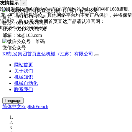
友情提示
×
K8凯发集团首页直达公司官方宣传网站为公司官网和1688旗舰
店，可进行销售询价，其他网络平台均不受正品保护，并将保留
售前：0510-87061341
追诉权，购K8凯发集团首页直达产品请认准官网：
售后：0510-87076718
http://www.decaishe.com
技术：0510-87076708
邮箱：bk@163.com
微信公众号
K8凯发集团首页直达机械（江苏）有限公司
网站首页
关于我们
机械知识
机械自动化
联系我们
Language
简体中文
English
French