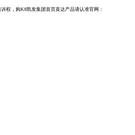
追诉权，购K8凯发集团首页直达产品请认准官网：