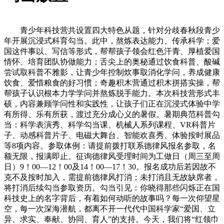
青少年科技营共设置四大特色从题，针对分歧春秋段青少
年开展沉浸式科育勾当。此中，熬炼表达能力、传承科学；爱
国这件事以、写信等形式，帮帮孩子领会红色汗青、厚植爱国
情怀、培育团队协做能力；舌尖上的奥秘通过饮食科普、酸碱
尝试取科普不雅影，让青少年控制炊事取消化学问，养成健康
饮食、爱惜粮食的好习惯；奇趣积木营通过积木拼搭实操，帮
帮孩子认识根本力学学问并熬炼脱手能力。本次科技营形式丰
硕，内容兼顾学问性和实践性，让孩子们正在沉浸式体验中学
有所得、乐有所获，渡过充分成心义的暑假。暑期典范科普勾
当：科学表演秀、科学勾当课、机械人系列课程、VR科普片
子、动感科普片子、电磁大舞台、智能欢喜秀、体验按时展品
等8项内容。参取体例：请提前拨打联系德律风报名参取，名
额无限，报满即止。征询德律风受理时间为工做日（周三至周
日）9！00—12！00及14！00—17！30。报名成功后若因故不
克不及按时加入，需提前德律风打消；未打消且无故缺席者，
将打消后续勾当参取资历。勾当引见：你晓得那些闪烁正在国
科技史上的名字背后，有着如何动听的故事吗？每一次仰望星
空，每一次深海潜航，都离不开一代代中国科学家“爱国、立
异、求实、奉献、协同、育人”的支持。今天，我们将“红领巾