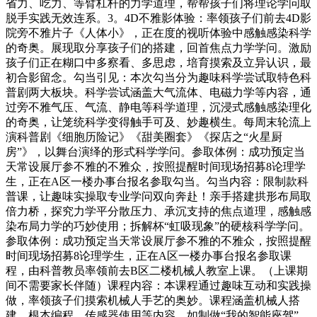
省力、吃力、等臂杠杆的力学道理，帮帮孩子们将理论学问取
脱手实践无效连系。3。4D不雅影体验：率领孩子们前去4D影
院旁不雅片子《人体小》，正在度的视听体验中感触感染科学
的奇奥。展现取分享孩子们的搭建，回首焦点力学学问。激励
孩子们正在糊口中多察看、多思虑，培育摸索及立异认识，最
初合影留念。勾当引见：本次勾当分为趣味科学尝试取特色科
普剧两大板块。科学尝试涵盖大气流体、电磁力学等内容，通
过旁不雅气压、气流、静电等科学道理，沉浸式感触感染理化
的奇奥，让笼统科学变得触手可及、妙趣横生。每周末轮流上
演科普剧《细胞历险记》《甜美圈套》《探店之“火星厨
房”》，以舞台演绎的形式科学学问。参取体例：成功预定当
天常设展厅参不雅的不雅众，按照提醒时间现场招募8论理学
生，正在A区一楼办事台报名参取勾当。勾当内容：限制款科
普课，让趣味实操取专业学问双向奔赴！亲手搭建拱形布局取
倍力桥，探究力学平分散压力、承沉支持的焦点道理，感触感
染布局力学的巧妙使用；拆解杯“虹吸现象”的硬核科学学问。
参取体例：成功预定当天常设展厅参不雅的不雅众，按照提醒
时间现场招募8论理学生，正在A区一楼办事台报名参取课
程，由科普教员率领前去B区二楼机械人教室上课。（上课期
间不需要家长伴随）课程内容：本课程通过趣味互动和实践操
做，率领孩子们摸索机械人手艺的奥妙。课程涵盖机械人搭
建、根本编程、传感器使用等内容，如制做“我的智能座驾”，