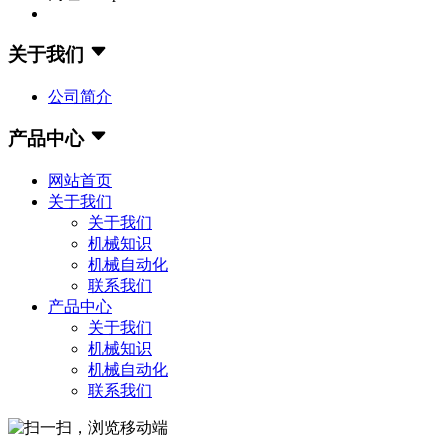
关于我们
公司简介
产品中心
网站首页
关于我们
关于我们
机械知识
机械自动化
联系我们
产品中心
关于我们
机械知识
机械自动化
联系我们