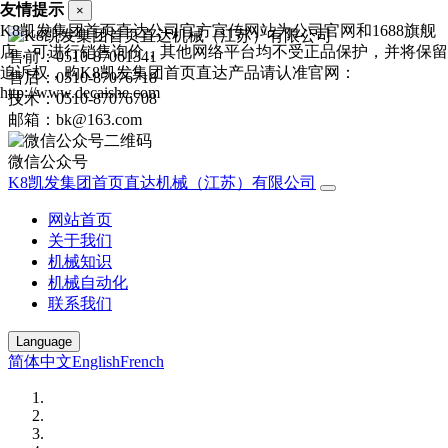
友情提示
×
K8凯发集团首页直达公司官方宣传网站为公司官网和1688旗舰
店，可进行销售询价，其他网络平台均不受正品保护，并将保留
售前：0510-87061341
追诉权，购K8凯发集团首页直达产品请认准官网：
售后：0510-87076718
http://www.decaishe.com
技术：0510-87076708
邮箱：bk@163.com
微信公众号
K8凯发集团首页直达机械（江苏）有限公司
网站首页
关于我们
机械知识
机械自动化
联系我们
Language
简体中文
English
French