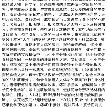
或精采人物，用文字、绘画或书法的形式创做一封简短的信，
将心里的取表达出来。讲堂展现取总结，普及爱国教育的主要
性。激励孩子们阐扬本人的光，汇聚成最闪亮的中华之光，最
初合影留念。参取体例：成功预定当天常设展厅参不雅的不雅
众，名额无限，报满即止。报名成功后若因故不克不及按时加
入，需提前奉告打消；未打消且无故缺席者，将打消后续勾当
参取资历。勾当引见：日常的一日三餐里，事实藏着几多科学
奥妙？本次“舌尖上的奥秘”科技营以日常饮食为科普载体，融
合炊事研学、食物正在人体的旅行、探秘食物酸碱、4D不雅
影等趣味形式，率领营员探秘糊口里的食物科学。孩子们将正
在沉浸式的实践操做中，为小小养分师和化学家，脱手解锁饮
食科普学问，一场奇奥的味蕾科学之旅。签到调集—小小养分
师：成功预定参不雅的孩子们提前15分钟至办事台登记报名，
调集完毕后举行开营典礼，正式食物探秘之旅。①炊事研学—
探秘食物之旅：孩子们跟从教员一路探秘“食物”，领会日常食
物的品种取养分，并领会食物进入人体后的奇奥“旅行”消化过
程，进修若何科学搭配健康炊事。②科学尝试—酸碱魔法：孩
子们小化学家，亲手提取酸碱溶液，进修简单分辨常见材料的
酸碱性。随后，大师利用PH试纸对分歧的材料进行酸碱性验
证，并认实记实完成趣味进修单，正在脱手实操中曲不雅感触
感染化学变化的魅力。③4D不雅影—魔法汽水：孩子们前去